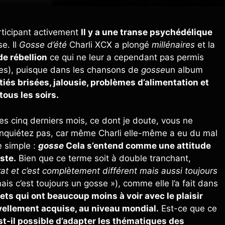
rticipant activement
Il y a une transe psychédélique
e. Il
Gosse d’été
Charli XCX a plongé
millénaires
et la
e rébellion
ce qui ne leur a cependant pas permis
ues), puisque dans les chansons de
gosse
un album
tiés brisées, jalousie, problèmes d’alimentation et
tous les soirs.
es cinq derniers mois, ce dont je doute, vous ne
inquiétez pas, car même Charli elle-même a eu du mal
e simple :
gosse
Cela s’entend comme une attitude
ste.
Bien que ce terme soit à double tranchant,
rat et c’est complètement différent mais aussi toujours
is c’est toujours un gosse »), comme elle l’a fait dans
ets qui ont beaucoup moins à voir avec le plaisir
llement acquise, au niveau mondial.
Est-ce que ce
st-il possible d’adapter les thématiques des