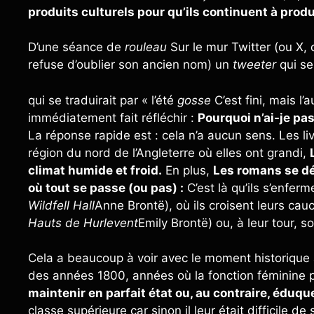
produits culturels pour qu’ils continuent à prod
D’une séance de
rouleau
Sur le mur Twitter (ou X, 
refuse d’oublier son ancien nom) un
tweeter
qui se 
qui se traduirait par « l’été
gosse
C’est fini, mais l’
immédiatement fait réfléchir :
Pourquoi n’ai-je pas
La réponse rapide est : cela n’a aucun sens. Les 
région du nord de l’Angleterre où elles ont grandi,
climat humide et froid.
En plus,
Les romans se dé
où tout se passe (ou pas) :
C’est là qu’ils s’enferm
Wildfell Hall
Anne Brontë), où ils croisent leurs c
Hauts de Hurlevent
Emily Brontë) ou, à leur tour, s
Cela a beaucoup à voir avec le moment historique 
des années 1800, années où la fonction féminine p
maintenir en parfait état ou, au contraire, éduqu
classe supérieure car sinon il leur était difficile d