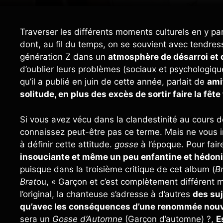
Traverser les différents moments culturels en y pa
dont, au fil du temps, on se souvient avec tendress
génération Z dans un
atmosphère de désarroi et d
d’oublier leurs problèmes (sociaux et psychologiq
qu’il a publié en juin de cette année, parlait de
ami
solitude, en plus des excès de sortir faire la fête 
Si vous avez vécu dans la clandestinité au cours d
connaissez peut-être pas ce terme. Mais ne vous 
à définir cette attitude.
gosse
à l’époque. Pour fair
insouciante et même un peu enfantine et hédoni
puisque dans la troisième critique de cet album (
B
Brat
ou, « Garçon et c’est complètement différent ma
l’original, la chanteuse s’adresse à d’autres
des suj
qu’avec les conséquences d’une renommée nouve
sera un
Gosse d’Automne
(Garçon d’automne) ?,
E