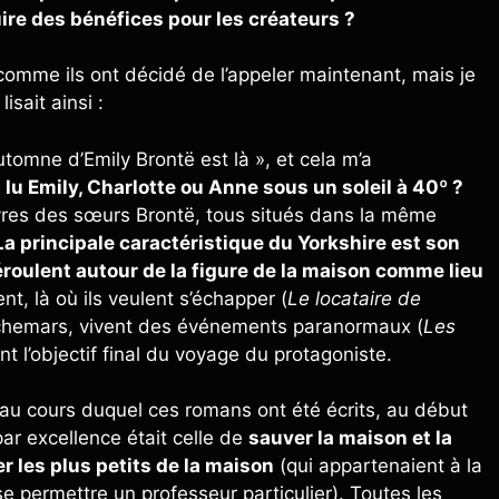
uire des bénéfices pour les créateurs ?
comme ils ont décidé de l’appeler maintenant, mais je
lisait ainsi :
automne d’Emily Brontë est là », et cela m’a
 lu Emily, Charlotte ou Anne sous un soleil à 40º ?
livres des sœurs Brontë, tous situés dans la même
La principale caractéristique du Yorkshire est son
roulent autour de la figure de la maison comme lieu
ent, là où ils veulent s’échapper (
Le locataire de
auchemars, vivent des événements paranormaux (
Les
ont l’objectif final du voyage du protagoniste.
au cours duquel ces romans ont été écrits, au début
ar excellence était celle de
sauver la maison et la
er les plus petits de la maison
(qui appartenaient à la
e se permettre un professeur particulier). Toutes les