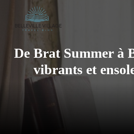
Aller
au
contenu
De Brat Summer à Br
vibrants et ensol