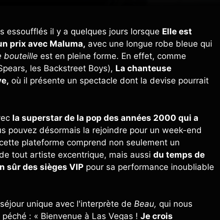
es essoufflés il y a quelques jours lorsque
Elle est
un prix avec Maluma,
avec une longue robe bleue qui
 bouteille
est en pleine forme. En effet, comme
y Spears, les Backstreet Boys),
La chanteuse
ve,
où il présente un spectacle dont la devise pourrait
vec
la superstar de la pop des années 2000 qui a
s pouvez désormais la rejoindre pour un week-end
ar cette plateforme comprend non seulement un
e tout artiste excentrique, mais aussi
du temps de
n sûr des sièges VIP
pour sa performance inoubliable
séjour unique avec l'interprète de
Beau,
qui nous
du péché : « Bienvenue à Las Vegas !
Je crois