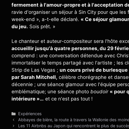
fermement à l'amour-propre et à l'acceptation de
ravie d'organiser un séjour à Sin City pour que les 
week-end », a-t-elle déclaré.
« Ce séjour glamour 
du jeu.
Sois prêt. »
Le chanteur et auteur-compositeur sera l'hôte exc
accueillir jusqu'à quatre personnes, du 29 févrie
comprend : une conversation détendue avec Christi
immortaliser le temps partagé avec l'artiste ; les
Strip de Las Vegas ;
un cours privé de burlesque 
par Sarah Mitchell,
célèbre chorégraphe et danseur
décennie ; une séance glamour avec l'équipe person
emblématique; une séance photo
boudoir
« pour 
intérieure »…
et ce n'est pas tout !
Catégories
Expériences
Abbayes de bière, la route à travers la Wallonie des moin
Les 11 Airbnbs au Japon qui rencontrent le plus de succès