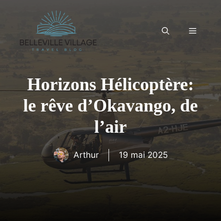
Aller
au
contenu
Menu
Horizons Hélicoptère:
le rêve d’Okavango, de
l’air
Arthur
19 mai 2025