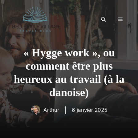
Aller
au
contenu
Menu
« Hygge work », ou
comment être plus
heureux au travail (à la
danoise)
Arthur
6 janvier 2025