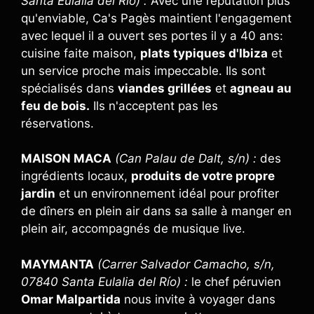
Santa Eulalia del Río) :
Avec une réputation plus
qu'enviable, Ca's Pagès maintient l'engagement
avec lequel il a ouvert ses portes il y a 40 ans:
cuisine faite maison,
plats typiques d'Ibiza
et
un service proche mais impeccable. Ils sont
spécialisés dans
viandes grillées
et
agneau au
feu de bois.
Ils n'acceptent pas les
réservations.
MAISON MACA
(Can Palau de Dalt, s/n) :
des
ingrédients locaux,
produits de votre propre
jardin
et un environnement idéal pour profiter
de dîners en plein air dans sa salle à manger en
plein air, accompagnés de musique live.
MAYMANTA
(Carrer Salvador Camacho, s/n,
07840 Santa Eulalia del Río) :
le chef péruvien
Omar Malpartida
nous invite à voyager dans