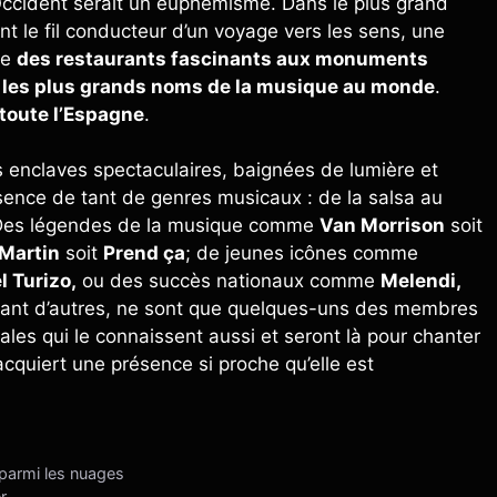
Occident serait un euphémisme. Dans le plus grand
t le fil conducteur d’un voyage vers les sens, une
ve
des restaurants fascinants aux monuments
t les plus grands noms de la musique au monde
.
 toute l’Espagne
.
es enclaves spectaculaires, baignées de lumière et
ésence de tant de genres musicaux : de la salsa au
. Des légendes de la musique comme
Van Morrison
soit
 Martin
soit
Prend ça
; de jeunes icônes comme
l Turizo,
ou des succès nationaux comme
Melendi,
ant d’autres, ne sont que quelques-uns des membres
nales qui le connaissent aussi et seront là pour chanter
acquiert une présence si proche qu’elle est
 parmi les nuages
r