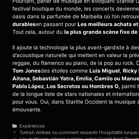
Pourtant, parler de musique en évoquant Starlite 
festival boutique du monde, les concerts deviennen
oasis dans la parfumée de Marbella où l’on retrou
durables
en passant pour
Les meilleurs achats e
Tout cela, autour du
la plus grande scène fixe de
Il ajoute la technologie la plus avant-gardiste à d
d’acoustique naturelle qui mettent en valeur la pr
reggae, du flamenco au piano, de la pop au rock
Tom Jones
des étoiles comme
Luis Miguel
,
Ricky
Aitana, Sebastián Yatra, Emilia, Camilo ou Manue
Pablo López, Los Secretos ou Hombres G,
parmi t
de la longue liste de stars nationales et internatio
pour vous. Oui, dans Starlite Occident la musique 
émouvante.
Catégories
Expériences
Turkish Airlines ou comment ressentir l’hospitalité turque
Les meilleures crèmes solaires, selon Condé Nast Travele