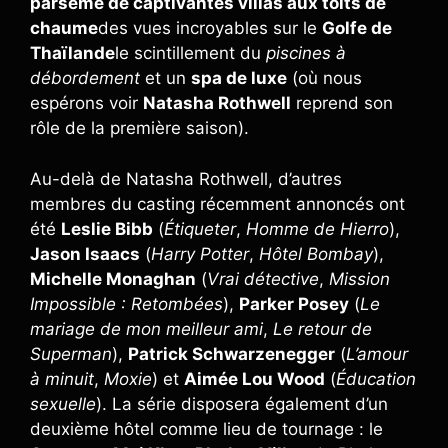
parsemé de captivantes villas aux toits de
chaume
des vues incroyables sur le
Golfe de
Thaïlande
le scintillement du
piscines à
débordement
et un
spa de luxe
(où nous
espérons voir
Natasha Rothwell
reprend son
rôle de la première saison).
Au-delà de Natasha Rothwell, d’autres
membres du casting récemment annoncés ont
été
Leslie Bibb
(
Étiqueter
,
Homme de Hierro
),
Jason Isaacs
(
Harry Potter
,
Hôtel Bombay
),
Michelle Monaghan
(
Vrai détective
,
Mission
Impossible : Retombées
),
Parker Posey
(
Le
mariage de mon meilleur ami
,
Le retour de
Superman
),
Patrick Schwarzenegger
(
L’amour
à minuit
,
Moxie
) et
Aimée Lou Wood
(
Éducation
sexuelle
). La série disposera également d’un
deuxième hôtel comme lieu de tournage : le