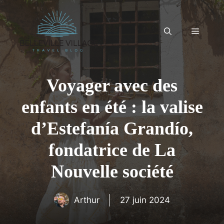
Aller
au
contenu
Menu
Voyager avec des
enfants en été : la valise
d’Estefanía Grandío,
fondatrice de La
Nouvelle société
Arthur
27 juin 2024