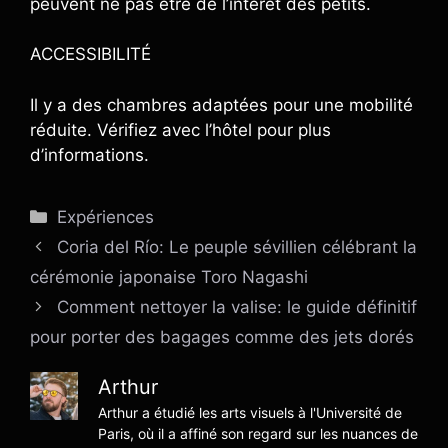
peuvent ne pas être de l’intérêt des petits.
ACCESSIBILITÉ
Il y a des chambres adaptées pour une mobilité
réduite. Vérifiez avec l’hôtel pour plus
d’informations.
Catégories
Expériences
Coria del Río: Le peuple sévillien célébrant la
cérémonie japonaise Toro Nagashi
Comment nettoyer la valise: le guide définitif
pour porter des bagages comme des jets dorés
Arthur
Arthur a étudié les arts visuels à l'Université de
Paris, où il a affiné son regard sur les nuances de