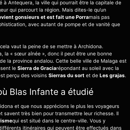
 à Antequera, la ville qui pourrait être la capitale de
ur qui parcourt la région. Mais dites-le qu’un
vient gonsieurs et est fait une Porra
mais pas
phistication, avec autant de pompe et de vanité que
cela vaut la peine de se mettre à Archidona.
, la « sœur aînée », donc il peut être une bonne
 de la province andalou. Cette belle ville de Malaga est
osent le
Sierra de Gracia
répondant au soleil avec la
est perçu des voisins
Sierras du sort
et de
Les grajas
.
où Blas Infante a étudié
rchidona et que nous apprécions le plus les voyageurs
et savent très bien pour transmettre leur richesse. Il
risme
qui est situé dans le centre-ville. Vous y
ifférents itinéraires qui peuvent être effectués dans