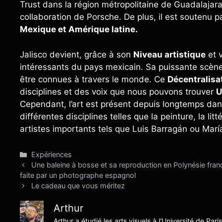
Trust dans la région métropolitaine de Guadalajara
collaboration de Porsche. De plus, il est soutenu
Mexique et Amérique latine.
Jalisco devient, grâce à son
Niveau artistique
et 
intéressants du pays mexicain. Sa puissante scène 
être connues à travers le monde. Ce
Décentralisa
disciplines et des voix que nous pouvons trouver
U
Cependant, l’art est présent depuis longtemps dan
différentes disciplines telles que la peinture, la li
artistes importants tels que Luis Barragán ou Marí
Catégories
Expériences
Une baleine à bosse et sa reproduction en Polynésie franç
faite par un photographe espagnol
Le cadeau que vous méritez
Arthur
Arthur a étudié les arts visuels à l'Université de Pari