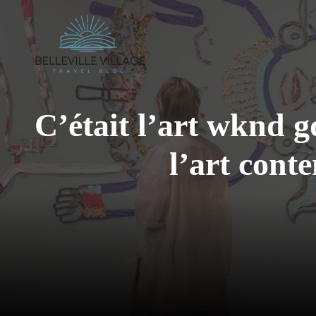
Aller
au
contenu
C’était l’art wknd g
l’art con