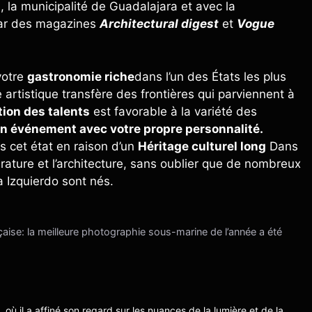
, la municipalité de Guadalajara et avec la
 par des magazines
Architectural digest
et
Vogue
votre
gastronomie riche
dans l’un des États les plus
artistique transfère des frontières qui parviennent à
tion des talents
est favorable à la variété des
n événement avec votre propre personnalité.
s cet état en raison d’un
Héritage culturel long
Dans
ttérature et l’architecture, sans oublier que de nombreux
a Izquierdo sont nés.
aise: la meilleure photographie sous-marine de l’année a été
s, où il a affiné son regard sur les nuances de la lumière et de la