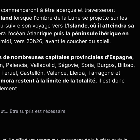
ie commenceront à être aperçus et traverseront
nland
lorsque l'ombre de la Lune se projette sur les
oursuivre son voyage vers
L'Islande, où il atteindra sa
era l'océan Atlantique puis
la péninsule ibérique en
-midi, vers 20h26, avant le coucher du soleil.
ns de nombreuses capitales provinciales d'Espagne,
Palencia, Valladolid, Ségovie, Soria, Burgos, Bilbao,
Teruel, Castellón, Valence, Lleida, Tarragone et
a restent à la limite de la totalité,
il est donc
llement.
ut… Être surpris est nécessaire
s, où il a affiné son regard sur les nuances de la lumière et de la