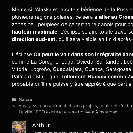
Même si l'Alaska et la côte sibérienne de la Russ
plusieurs régions polaires, ce sera à
aller au Groe
zones peu peuplées de ce territoire danois pour p
hauteur maximale.
L'éclipse solaire totale travers
direction sud-est,
où il sera visible en fin d'après
L'éclipse
On peut le voir dans son intégralité da
comme La Corogne, Lugo, Oviedo, Santander, León, 
Vitoria, Logroño, Guadalajara, Cuenca, Saragosse, 
Palma de Majorque.
Tellement
Huesca comme Zamor
probable qu'il ne puisse y être apprécié que partie
Catégories
Nature
Voyagez spontanément et sans projets, coulez et c'est to
La ville LEGO existe et elle se trouve à Amsterdam
Arthur
Arthur a étudié les arts visuels à l'Université de Pari