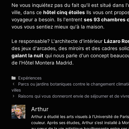
Ne vous inquiétez pas du fait qu'il est situé dans l
ville, dans ce
hôtel cinq étoiles
Ils vous ont propos
voyageur a besoin. Ils l'entrent
ses 93 chambres c
vous vous sentiez mieux qu'à la maison.
Le responsable? L'architecte d'intérieur
Lázaro Ro
des jeux d'arcades, des miroirs et des cadres soli
galant la nuit
qui nous parle d'un concept beaucoup
de l'Hôtel Montera Madrid.
Catégories
Expériences
Parcs ou jardins botaniques contre le changement climatiq
villes
Raisons qui vous donneront envie de séjourner et de vivr
Arthur
Arthur a étudié les arts visuels à l'Université de Pari
couleur. Après ses études, Arthur s'est installé à Mo
au cœur de la vie artistique bouillonnante entre ses