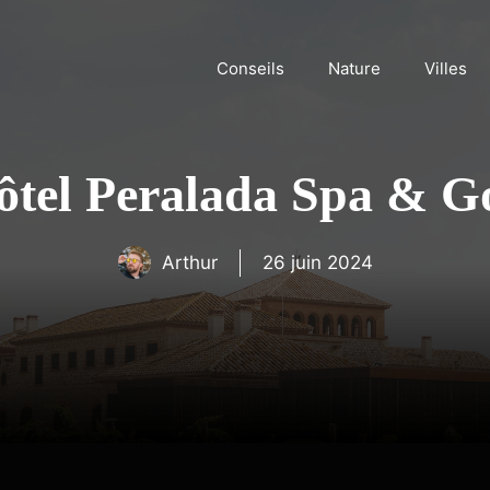
Conseils
Nature
Villes
ôtel Peralada Spa & Go
Arthur
26 juin 2024