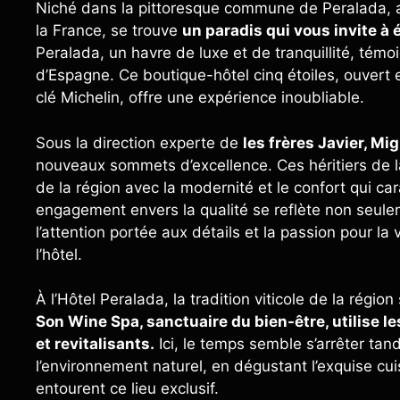
Niché dans la pittoresque commune de Peralada, 
la France, se trouve
un paradis qui vous invite à 
Peralada, un havre de luxe et de tranquillité, tém
d’Espagne. Ce boutique-hôtel cinq étoiles, ouve
clé Michelin, offre une expérience inoubliable.
Sous la direction experte de
les frères Javier, Mi
nouveaux sommets d’excellence. Ces héritiers de la t
de la région avec la modernité et le confort qui ca
engagement envers la qualité se reflète non seule
l’attention portée aux détails et la passion pour la 
l’hôtel.
À l’Hôtel Peralada, la tradition viticole de la régi
Son Wine Spa, sanctuaire du bien-être, utilise l
et revitalisants.
Ici, le temps semble s’arrêter ta
l’environnement naturel, en dégustant l’exquise cui
entourent ce lieu exclusif.