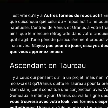
Il est vrai qu’il y a
Autres formes de repos actif
En
que quiconque que celui du « repos actif » ne pourr
habituelle. L’entrée de Vénus et Uranus à votre tr
ainsi que le mercure rétrograde dans votre cinquièm
qu’il s’agit d’une période particulièrement producti
inachevés.
N’ayez pas peur de jouer, essayez de
que vous apprenez encore.
Ascendant en Taureau
Il y a ceux qui pensent qu’il a un projet, mais rien 
mois-ci est qu’Uranus quitte le Taureau pour la p
slam slam, car il constitue une conjonction avec Vén
Gémeaux le même jour; Uranus suivra le signe des
vous trouvera avec votre look, vos formes d’expr
esthétique
et Uranus en 29e année du Taureau vou