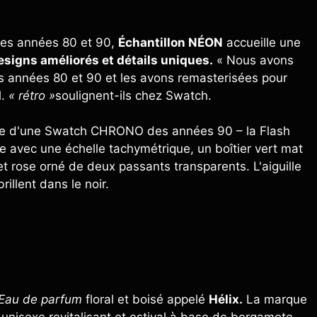
des années 80 et 90,
Échantillon NÉON
accueille une
esigns améliorés et détails uniques.
« Nous avons
 années 80 et 90 et les avons remasterisées pour
l.
« rétro »
soulignent-ils chez Swatch.
ire d'une Swatch CHRONO des années 90 – la Flash
e avec une échelle tachymétrique, un boîtier vert mat
et rose orné de deux passants transparents. L'aiguille
rillent dans le noir.
Eau de parfum
floral et boisé appelé
Hélix.
La marque
unisexe revitalisant et estival à base de bergamote,