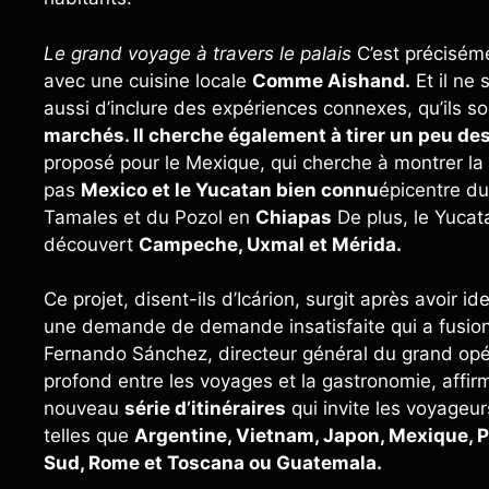
Le grand voyage à travers le palais
C’est précisém
avec une cuisine locale
Comme Aishand.
Et il ne 
aussi d’inclure des expériences connexes, qu’ils s
marchés. Il cherche également à tirer un peu de
proposé pour le Mexique, qui cherche à montrer la
pas
Mexico et le Yucatan bien connu
épicentre du
Tamales et du Pozol en
Chiapas
De plus, le Yucat
découvert
Campeche, Uxmal et Mérida.
Ce projet, disent-ils d’Icárion, surgit après avoir 
une demande de demande insatisfaite qui a fusi
Fernando Sánchez, directeur général du grand opér
profond entre les voyages et la gastronomie, affir
nouveau
série d’itinéraires
qui invite les voyageur
telles que
Argentine, Vietnam, Japon, Mexique, P
Sud, Rome et Toscana ou Guatemala.