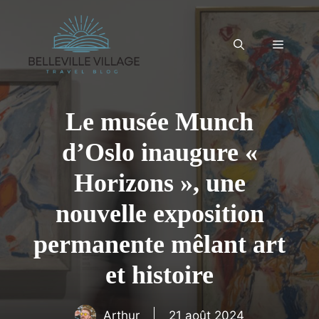
Aller
au
contenu
Menu
Le musée Munch
d’Oslo inaugure «
Horizons », une
nouvelle exposition
permanente mêlant art
et histoire
Arthur
21 août 2024