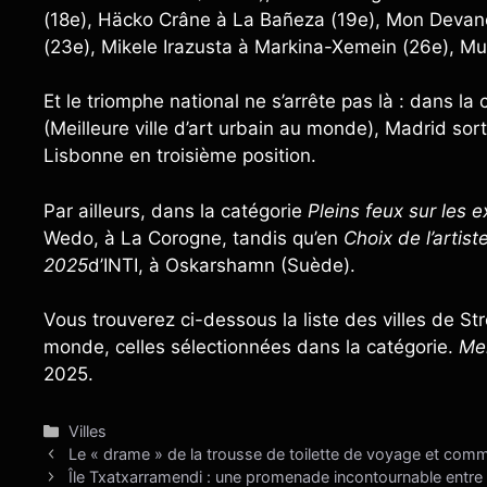
(18e), Häcko Crâne à La Bañeza (19e), Mon Devane
(23e), Mikele Irazusta à Markina-Xemein (26e), Mur
Et le triomphe national ne s’arrête pas là : dans la
(Meilleure ville d’art urbain au monde), Madrid sor
Lisbonne en troisième position.
Par ailleurs, dans la catégorie
Pleins feux sur les e
Wedo, à La Corogne, tandis qu’en
Choix de l’artist
2025
d’INTI, à Oskarshamn (Suède).
Vous trouverez ci-dessous la liste des villes de S
monde, celles sélectionnées dans la catégorie.
Mei
2025.
Catégories
Villes
Le « drame » de la trousse de toilette de voyage et comm
Île Txatxarramendi : une promenade incontournable entre 