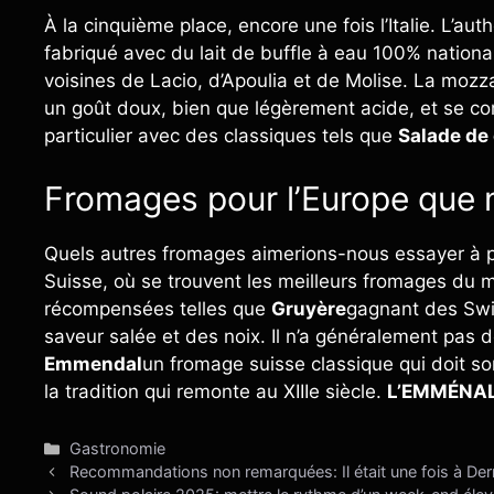
À la cinquième place, encore une fois l’Italie. L’au
fabriqué avec du lait de buffle à eau 100% nation
voisines de Lacio, d’Apoulia et de Molise. La mozza
un goût doux, bien que légèrement acide, et se com
particulier avec des classiques tels que
Salade de
Fromages pour l’Europe que 
Quels autres fromages aimerions-nous essayer à p
Suisse, où se trouvent les meilleurs fromages du m
récompensées telles que
Gruyère
gagnant des Swi
saveur salée et des noix. Il n’a généralement pas d
Emmendal
un fromage suisse classique qui doit s
la tradition qui remonte au XIIIe siècle.
L’EMMÉNAL 
Catégories
Gastronomie
Recommandations non remarquées: Il était une fois à Der