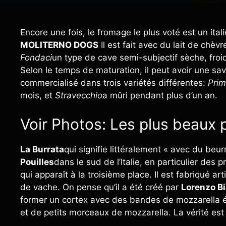
Encore une fois, le fromage le plus voté est un ital
MOLITERNO DOGS
Il est fait avec du lait de chèv
Fondaci
un type de cave semi-subjectif sèche, froid
Selon le temps de maturation, il peut avoir une sa
commercialisé dans trois variétés différentes:
Primi
mois, et
Stravecchio
a mûri pendant plus d’un an.
Voir Photos: Les plus beaux
La Burrata
qui signifie littéralement « avec du beur
Pouilles
dans le sud de l’Italie, en particulier des p
qui apparaît à la troisième place. Il est fabriqué a
de vache. On pense qu’il a été créé par
Lorenzo B
former un cortex avec des bandes de mozzarella éti
et de petits morceaux de mozzarella. La vérité est 