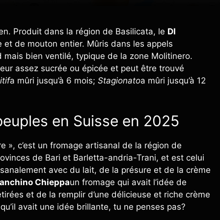
ien. Produit dans la région de Basilicata, le
DI
re et de mouton entier. Mûris dans les appels
 mais bien ventilé, typique de la zone Molitinero.
veur assez sucrée ou épicée et peut être trouvé
tif
a mûri jusqu’à 6 mois;
Stagionato
a mûri jusqu’à 12
 peuples en Suisse en 2025
re », c’est un fromage artisanal de la région de
rovinces de Bari et Barletta-andria-Trani, et est celui
rtisanalement avec du lait, de la présure et de la crème
ianchino Chieppa
un fromage qui avait l’idée de
rées et de la remplir d’une délicieuse et riche crème
qu’il avait une idée brillante, tu ne penses pas?