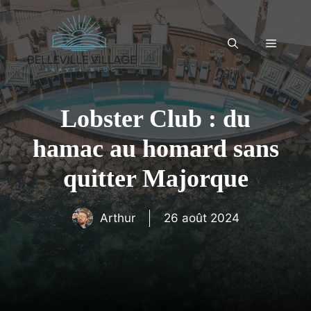
Aller
au
contenu
Menu
Lobster Club : du
hamac au homard sans
quitter Majorque
Arthur
26 août 2024