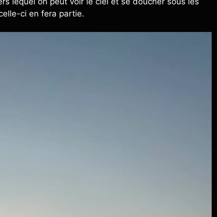
rs lequel on peut voir le ciel et se doucher sous les
celle-ci en fera partie.