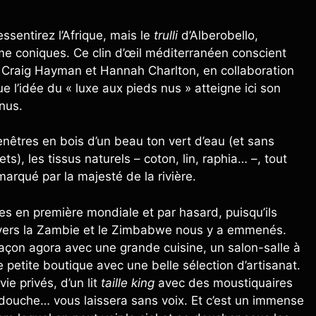
ssentirez l’Afrique, mais le
trulli
d’Alberobello,
me coniques. Ce clin d’œil méditerranéen conscient
es Craig Hayman et Hannah Charlton, en collaboration
que l’idée du « luxe aux pieds nus » atteigne ici son
nus.
fenêtres en bois d’un beau ton vert d’eau (et sans
s), les tissus naturels – coton, lin, raphia… –, tout
rqué par la majesté de la rivière.
ées en première mondiale et par hasard, puisqu’ils
ravers la Zambie et le Zimbabwe nous y a emmenés.
 façon agora avec une grande cuisine, un salon-salle à
petite boutique avec une belle sélection d’artisanat.
ie privés, d’un lit
taille king
avec des moustiquaires
 douche… vous laissera sans voix. Et c’est un immense