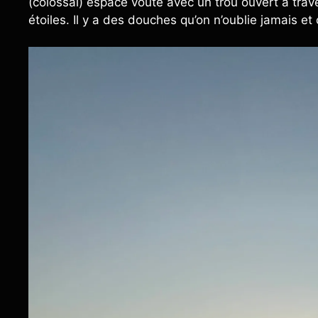
(colossal) espace voûté avec un trou ouvert à trave
étoiles. Il y a des douches qu’on n’oublie jamais et 