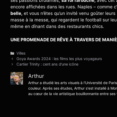
ses passions brûlantes,
sa foi farouche,
avec cet a
encore affichées dans les rues. Naples – comme c
belle,
et vous n’êtes qu’un invité venu goûter leurs
masse à la messe, qui regardent le football sur le
même en dînant dans des restaurants chics.
UNE PROMENADE DE RÊVE À TRAVERS DE MANIÈ
Catégories
Villes
Goya Awards 2024 : les films les plus voyageurs
Cartier Trinity : cent ans d’une icône
Arthur
Arthur a étudié les arts visuels à l'Université de Pari
couleur. Après ses études, Arthur s'est installé à Mo
au cœur de la vie artistique bouillonnante entre ses