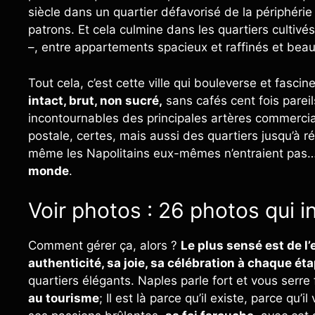
siècle dans un quartier défavorisé de la périphérie 
patrons. Et cela culmine dans les quartiers cultivé
–, entre appartements spacieux et raffinés et beau
Tout cela, c’est cette ville qui bouleverse et fascine
intact, brut, non sucré,
sans cafés cent fois pareil
incontournables des principales artères commerci
postale, certes, mais aussi des quartiers jusqu’à
même les Napolitains eux-mêmes n’entraient pas… 
monde
.
Voir photos : 26 photos qui i
Comment gérer ça, alors ?
Le plus sensé est de 
authenticité, sa joie, sa célébration à chaque éta
quartiers élégants. Naples parle fort et vous serre 
au tourisme
; Il est là parce qu’il existe, parce qu’