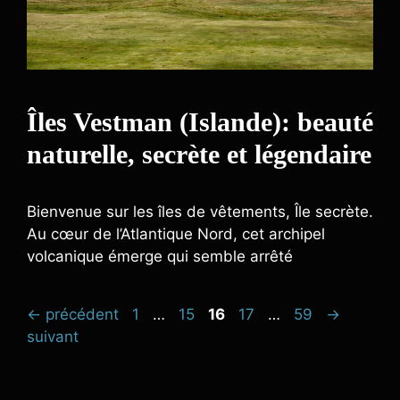
Îles Vestman (Islande): beauté
naturelle, secrète et légendaire
Bienvenue sur les îles de vêtements, Île secrète.
Au cœur de l’Atlantique Nord, cet archipel
volcanique émerge qui semble arrêté
Page
Page
Page
Page
Page
←
précédent
1
…
15
16
17
…
59
→
suivant