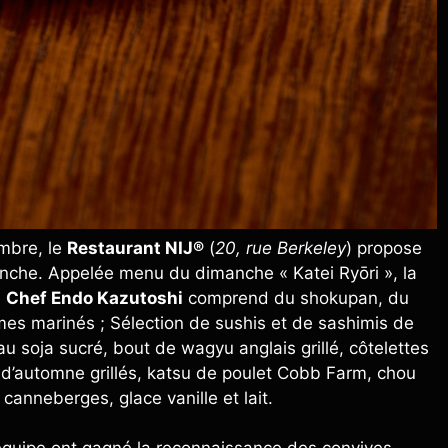
mbre, le
Restaurant NIJ®
(
20, rue Berkeley
) propose
manche. Appelée menu du dimanche « Katei Ryōri », la
e
Chef Endo Kazutoshi
comprend du shokupan, du
es marinés ; Sélection de sushis et de sashimis de
au soja sucré, bout de wagyu anglais grillé, côtelettes
d’automne grillés, katsu de poulet Cobb Farm, chou
canneberges, glace vanille et lait.