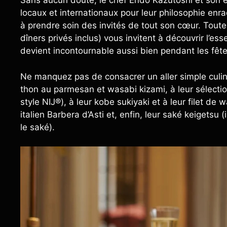
Sans aucun doute, le chef Endo Kazutoshi et son 
locaux et internationaux pour leur philosophie enra
à prendre soin des invités de tout son cœur. Tou
dîners privés inclus) vous invitent à découvrir l’e
devient incontournable aussi bien pendant les fête
Ne manquez pas de consacrer un aller simple culin
thon au parmesan et wasabi kizami, à leur sélectio
style NIJ®), à leur kobe sukiyaki et à leur filet de
italien Barbera d’Asti et, enfin, leur saké keigetsu
le saké).