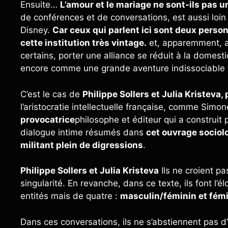
Ensuite…
L’amour et le mariage ne sont-ils pas 
de conférences et de conversations, est aussi loin 
Disney.
Car ceux qui parlent ici sont deux person
cette institution très vintage.
et, apparemment, au
certains, porter une alliance se réduit à la domestic
encore comme une grande aventure indissociable de
C’est le cas de
Philippe Sollers et Julia Kristeva,
l’aristocratie intellectuelle française, comme Simo
provocatrice
philosophe et éditeur qui a construit
dialogue intime résumés dans
cet ouvrage sociolo
militant plein de digressions
.
Philippe Sollers et Julia Kristeva
Ils ne croient pa
singularité. En revanche, dans ce texte, ils font l’
entités mais de quatre :
masculin/féminin et fém
Dans ces conversations, ils ne s’abstiennent pas d’a