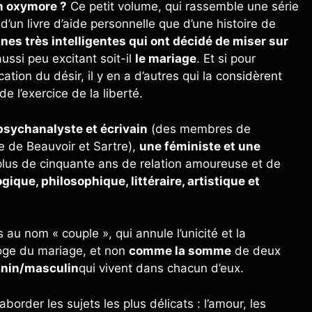
un oxymore ?
Ce petit volume, qui rassemble une série
d’un livre d’aide personnelle que d’une histoire de
nes très intelligentes qui ont décidé de miser sur
ssi peu excitant soit-il
le mariage
. Et si pour
ation du désir, il y en a d’autres qui la considèrent
 l’exercice de la liberté.
 psychanalyste et écrivain
(des membres de
ne de Beauvoir et Sartre),
une féministe et une
 plus de cinquante ans de relation amoureuse et de
gique, philosophique, littéraire, artistique et
s au nom « couple », qui annule l’unicité et la
éloge du mariage, et non
comme la somme
de deux
inin/masculin
qui vivent dans chacun d’eux.
border les sujets les plus délicats : l’amour, les