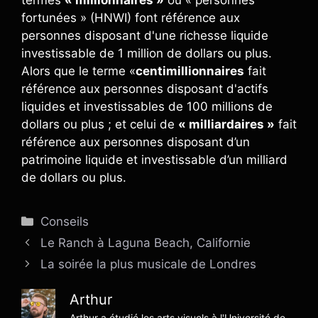
fortunées » (HNWI) font référence aux
personnes disposant d'une richesse liquide
investissable de 1 million de dollars ou plus.
Alors que le terme «
centimillionnaires
fait
référence aux personnes disposant d'actifs
liquides et investissables de 100 millions de
dollars ou plus ; et celui de
« milliardaires »
fait
référence aux personnes disposant d’un
patrimoine liquide et investissable d’un milliard
de dollars ou plus.
Catégories
Conseils
Le Ranch à Laguna Beach, Californie
La soirée la plus musicale de Londres
Arthur
Arthur a étudié les arts visuels à l'Université de