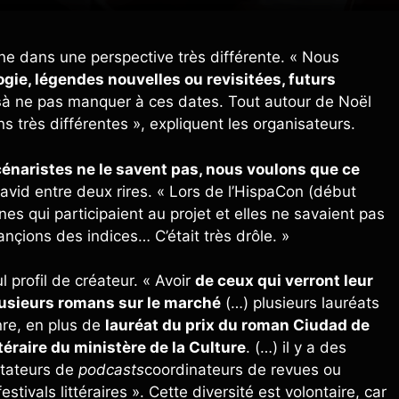
ne dans une perspective très différente. « Nous
ogie, légendes nouvelles ou revisitées, futurs
s
à ne pas manquer à ces dates. Tout autour de Noël
 très différentes », expliquent les organisateurs.
énaristes ne le savent pas, nous voulons que ce
David entre deux rires. « Lors de l’HispaCon (début
 qui participaient au projet et elles ne savaient pas
lançions des indices… C’était très drôle. »
l profil de créateur. « Avoir
de ceux qui verront leur
plusieurs romans sur le marché
(…) plusieurs lauréats
enre, en plus de
lauréat du prix du roman Ciudad de
téraire du ministère de la Culture
. (…) il y a des
ntateurs de
podcasts
coordinateurs de revues ou
stivals littéraires ». Cette diversité est volontaire, car