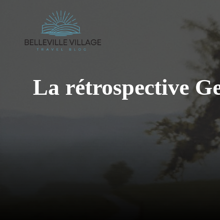
Aller
au
contenu
La rétrospective G