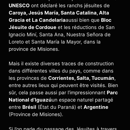
UNESCO
ont déclaré les ranchs jésuites de
Caroya, Jesús María, Santa Catalina, Alta
Gracia et La Candelaria
aussi bien que
Bloc
Jésuite de Cordoue
et les réductions de San
Ignacio Miní, Santa Ana, Nuestra Señora de
Loreto et Santa María la Mayor, dans la
province de Misiones.
Mais il existe diverses traces de construction
dans différentes villes du pays, comme dans
les provinces de
Corrientes, Salta, Tucumán
,
entre autres lieux qui peuvent être visités. Bien
sûr, cela passe aussi par l’impressionnant
Parc
National d’Iguazú
un espace naturel partagé
entre
Brésil
(État du Paraná) et
Argentine
(Province de Misiones).
Si l’on parle du passage des Jésuites à travers