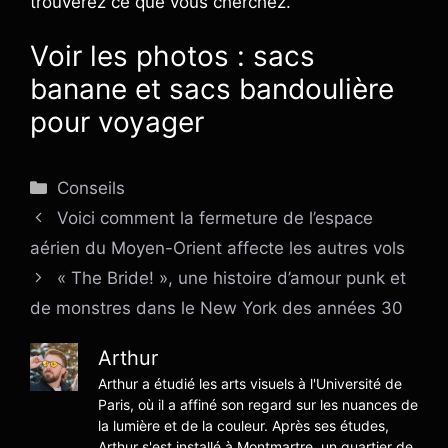
trouverez ce que vous cherchez.
Voir les photos : sacs
banane et sacs bandoulière
pour voyager
Catégories
Conseils
Voici comment la fermeture de l’espace
aérien du Moyen-Orient affecte les autres vols
« The Bride! », une histoire d’amour punk et
de monstres dans le New York des années 30
Arthur
Arthur a étudié les arts visuels à l'Université de
Paris, où il a affiné son regard sur les nuances de
la lumière et de la couleur. Après ses études,
Arthur s'est installé à Montmartre, un quartier de