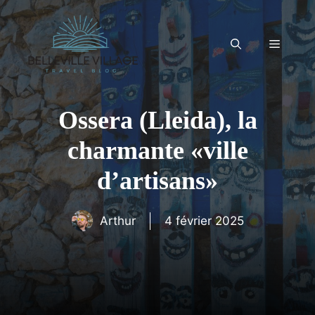
Aller
au
contenu
Menu
Ossera (Lleida), la
charmante «ville
d’artisans»
Arthur
4 février 2025