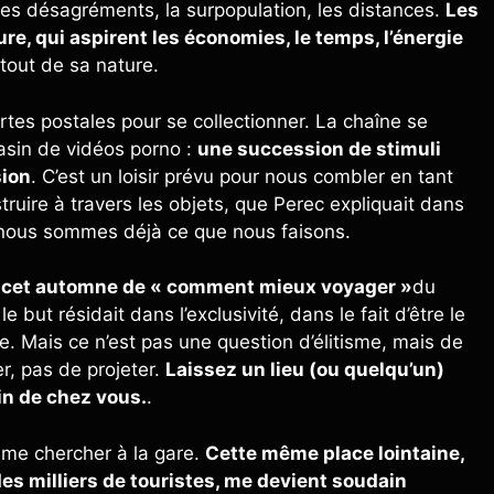
 les désagréments, la surpopulation, les distances.
Les
e, qui aspirent les économies, le temps, l’énergie
le tout de sa nature.
rtes postales pour se collectionner. La chaîne se
asin de vidéos porno :
une succession de stimuli
sion
. C’est un loisir prévu pour nous combler en tant
uire à travers les objets, que Perec expliquait dans
r nous sommes déjà ce que nous faisons.
 cet automne de « comment mieux voyager »
du
but résidait dans l’exclusivité, dans le fait d’être le
e. Mais ce n’est pas une question d’élitisme, mais de
er, pas de projeter.
Laissez un lieu (ou quelqu’un)
oin de chez vous.
.
 me chercher à la gare.
Cette même place lointaine,
des milliers de touristes, me devient soudain