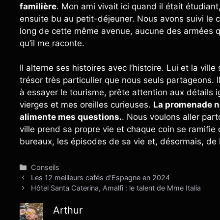
familière
. Mon ami vivait ici quand il était étudian
ensuite bu au petit-déjeuner. Nous avons suivi le ch
long de cette même avenue, aucune des armées qui 
qu’il me raconte.
Il alterne ses histoires avec l’histoire. Lui et la vi
trésor très particulier que nous seuls partageons.
à essayer le tourisme, prête attention aux détails 
vierges et mes oreilles curieuses.
La promenade nou
alimente mes questions.
. Nous voulons aller par
ville prend sa propre vie et chaque coin se ramifi
bureaux, les épisodes de sa vie et, désormais, de l
Catégories
Conseils
Les 12 meilleurs cafés d’Espagne en 2024
Hôtel Santa Caterina, Amalfi : le talent de Mme Italia
Arthur