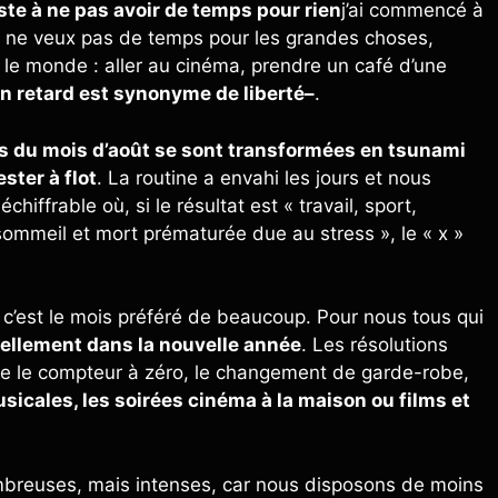
iste à ne pas avoir de temps pour rien
j’ai commencé à
Je ne veux pas de temps pour les grandes choses,
ut le monde : aller au cinéma, prendre un café d’une
en retard est synonyme de liberté–
.
s du mois d’août se sont transformées en tsunami
ter à flot
. La routine a envahi les jours et nous
ffrable où, si le résultat est « travail, sport,
sommeil et mort prématurée due au stress », le « x »
 c’est le mois préféré de beaucoup. Pour nous tous qui
ellement dans la nouvelle année
. Les résolutions
ettre le compteur à zéro, le changement de garde-robe,
sicales, les soirées cinéma à la maison ou films et
reuses, mais intenses, car nous disposons de moins