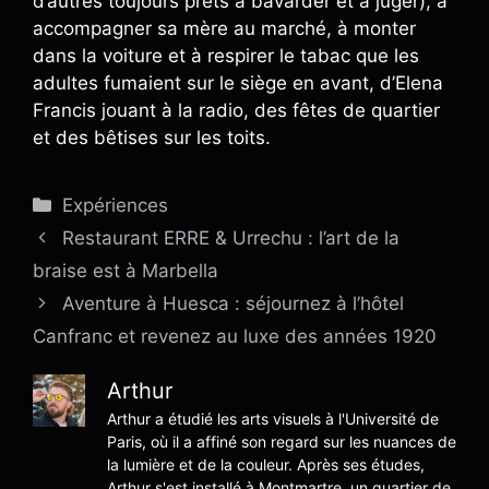
d’autres toujours prêts à bavarder et à juger), à
accompagner sa mère au marché, à monter
dans la voiture et à respirer le tabac que les
adultes fumaient sur le siège en avant, d’Elena
Francis jouant à la radio, des fêtes de quartier
et des bêtises sur les toits.
Catégories
Expériences
Restaurant ERRE & Urrechu : l’art de la
braise est à Marbella
Aventure à Huesca : séjournez à l’hôtel
Canfranc et revenez au luxe des années 1920
Arthur
Arthur a étudié les arts visuels à l'Université de
Paris, où il a affiné son regard sur les nuances de
la lumière et de la couleur. Après ses études,
Arthur s'est installé à Montmartre, un quartier de