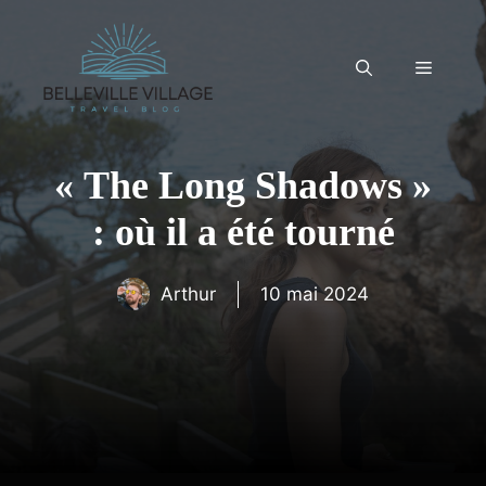
Aller
au
contenu
Menu
« The Long Shadows »
: où il a été tourné
Arthur
10 mai 2024