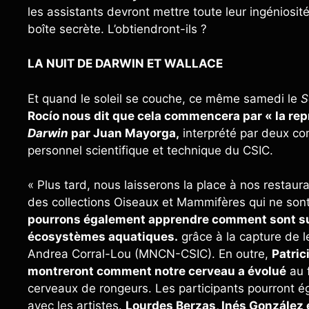
les assistants devront mettre toute leur ingéniosit
boîte secrète. L’obtiendront-ils ?
LA NUIT DE DARWIN ET WALLACE
Et quand le soleil se couche, ce même samedi le
S
Rocío nous dit que cela commencera par « la re
Darwin
par Juan Mayorga,
interprété par deux c
personnel scientifique et technique du CSIC.
« Plus tard, nous laisserons la place à nos resta
des collections Oiseaux et Mammifères qui ne so
pourrons également apprendre comment sont sui
écosystèmes aquatiques.
grâce à la capture de l
Andrea Corral-Lou (MNCN-CSIC). En outre,
Patri
montreront comment notre cerveau a évolué
au 
cerveaux de rongeurs. Les participants pourront éga
avec les artistes.
Lourdes Berzas, Inés González 