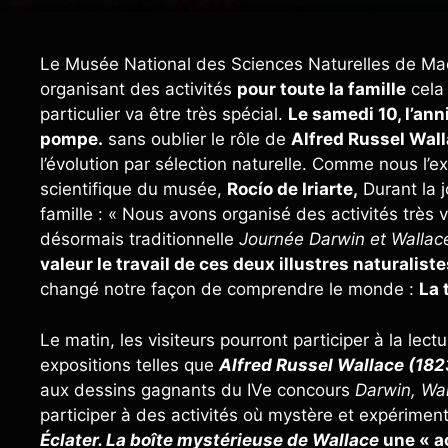
Le Musée National des Sciences Naturelles de Madr
organisant des activités
pour toute la famille
cela
particulier va être très spécial.
Le samedi 10, l’an
pompe.
sans oublier le rôle de
Alfred Russel Wal
l’évolution par sélection naturelle. Comme nous l’e
scientifique du musée,
Rocío de Iriarte,
Durant la 
famille : « Nous avons organisé des activités très v
désormais traditionnelle
Journée Darwin et Wallac
valeur le travail de ces deux illustres naturaliste
changé notre façon de comprendre le monde :
La 
Le matin, les visiteurs pourront participer à la lec
expositions telles que
Alfred Russel Wallace (182
aux dessins gagnants du IVe concours
Darwin, Wal
participer à des activités où mystère et expérimen
Éclater. La boîte mystérieuse de Wallace
une « ac