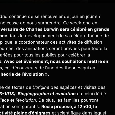
id continue de se renouveler de jour en jour en
 ne cesse de nous surprendre. Ce week-end en
niversaire de Charles Darwin sera célébré en grande
lace
dans le développement de sa célèbre théorie de
xplique le coordonnateur des activités de diffusion
journée, des animations seront prévues pour toute la
ariées pour tous les publics pour célébrer la
e
.
Avec cet événement, nous souhaitons mettre en
s,
co-découvreurs de l’une des théories qui ont
théorie de l’évolution ».
ture de textes de
L’origine des espèces
et visitez des
3-1913). Biogéographie et évolution
ou celui dédié
lace et l’évolution
. De plus, les familles pourront
tation sont garantis.
Rocío propose, à 12h00, le
tivité pleine d’énigmes
et scientifique dans lequel