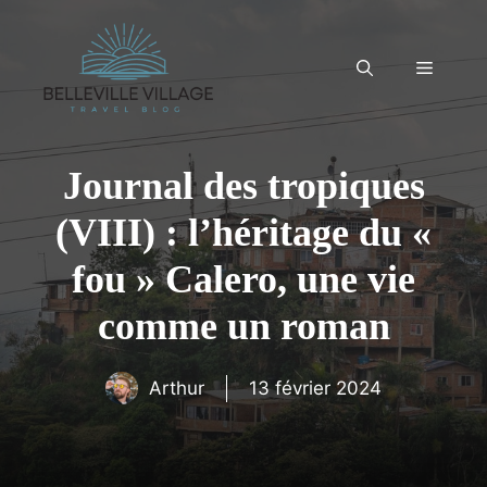
Aller
au
contenu
Menu
Journal des tropiques
(VIII) : l’héritage du «
fou » Calero, une vie
comme un roman
Arthur
13 février 2024