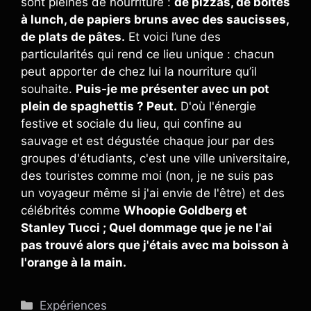
sont pleines de nourriture :
de pizzas, de boîtes
à lunch, de papiers bruns avec des saucisses,
de plats de pâtes.
Et voici l’une des
particularités qui rend ce lieu unique : chacun
peut apporter de chez lui la nourriture qu’il
souhaite.
Puis-je me présenter avec un pot
plein de spaghettis ? Peut.
D'où l'énergie
festive et sociale du lieu, qui confine au
sauvage et est dégustée chaque jour par des
groupes d'étudiants, c'est une ville universitaire,
des touristes comme moi (non, je ne suis pas
un voyageur même si j'ai envie de l'être) et des
célébrités comme
Whoopie Goldberg et
Stanley Tucci ; Quel dommage que je ne l'ai
pas trouvé alors que j'étais avec ma boisson à
l'orange à la main.
Catégories
Expériences