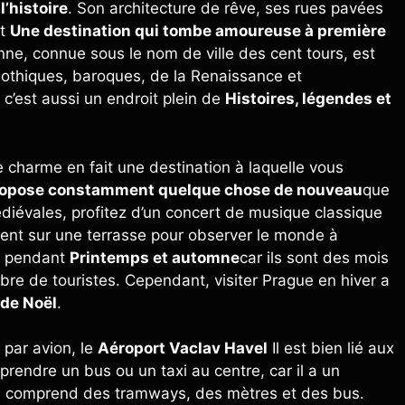
l’histoire
. Son architecture de rêve, ses rues pavées
it
Une destination qui tombe amoureuse à première
nne, connue sous le nom de ville des cent tours, est
gothiques, baroques, de la Renaissance et
c’est aussi un endroit plein de
Histoires, légendes et
e charme en fait une destination à laquelle vous
opose constamment quelque chose de nouveau
que
iévales, profitez d’un concert de musique classique
ent sur une terrasse pour observer le monde à
st pendant
Printemps et automne
car ils sont des mois
mbre de touristes. Cependant, visiter Prague en hiver a
de Noël
.
 par avion, le
Aéroport Vaclav Havel
Il est bien lié aux
prendre un bus ou un taxi au centre, car il a un
 comprend des tramways, des mètres et des bus.