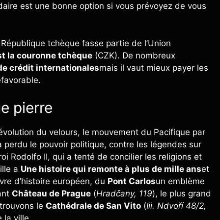
daire est une bonne option si vous prévoyez de vous
la République tchèque fasse partie de l’Union
est la couronne tchèque
(CZK). De nombreux
de crédit internationales
mais il vaut mieux payer les
favorable.
e pierre
révolution du velours, le mouvement du Pacifique par
 perdu le pouvoir politique, contre les légendes sur
oi Rodolfo II, qui a tenté de concilier les religions et
ille a
Une histoire qui remonte à plus de mille ans
et
ivre d’histoire européen, du
Pont Carlos
un emblème
sant
Château de Prague
(
Hradčany, 119
), le plus grand
trouvons le
Cathédrale de San Vito
(
Iii. Ndvoří 48/2,
la ville.