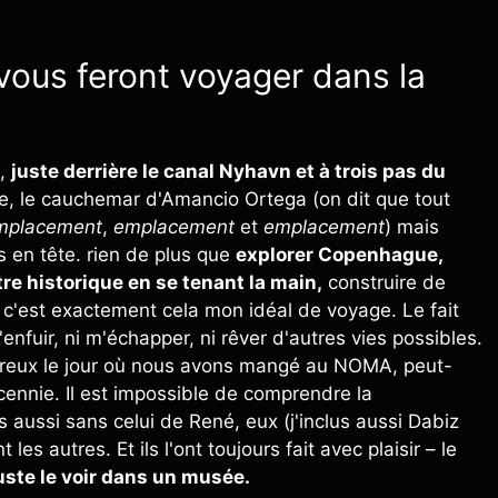
 vous feront voyager dans la
e,
juste derrière le canal Nyhavn et à trois pas du
e, le cauchemar d'Amancio Ortega (on dit que tout
mplacement
,
emplacement
et
emplacement
) mais
 en tête. rien de plus que
explorer Copenhague,
re historique en se tenant la main,
construire de
e, c'est exactement cela mon idéal de voyage. Le fait
enfuir, ni m'échapper, ni rêver d'autres vies possibles.
ureux le jour où nous avons mangé au NOMA, peut-
écennie. Il est impossible de comprendre la
 aussi sans celui de René, eux (j'inclus aussi Dabiz
s autres. Et ils l'ont toujours fait avec plaisir – le
juste le voir dans un musée.