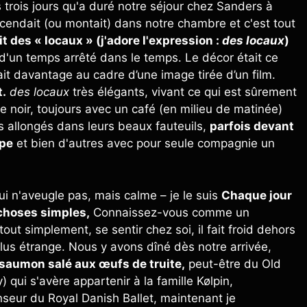
 trois jours qu'a duré notre séjour chez Sanders à
endait (ou montait) dans notre chambre et c'est tout
it des « locaux » (j'adore l'expression :
des locaux
)
d'un temps arrêté dans le temps. Le décor était ce
ait davantage au cadre d’une image tirée d’un film.
t.
des locaux
très élégants, vivant ce qui est sûrement
e noir, toujours avec un café (en milieu de matinée)
is allongés dans leurs beaux fauteuils,
parfois devant
upe
et bien d'autres avec pour seule compagnie un
 n'aveugle pas, mais calme – je le suis
Chaque jour
s choses simples,
Connaissez-vous comme un
 simplement, se sentir chez soi, il fait froid dehors
plus étrange. Nous y avons dîné dès notre arrivée,
e, saumon salé aux œufs de truite,
peut-être du Old
 qui s'avère appartenir à la famille Kølpin,
anseur du Royal Danish Ballet, maintenant je