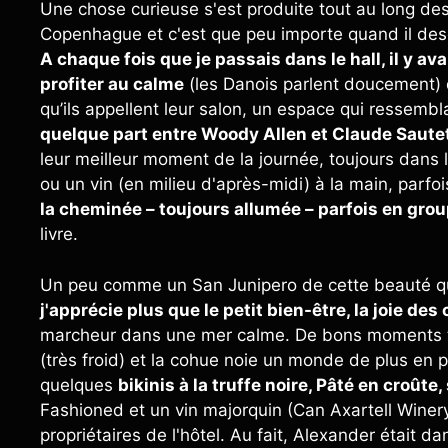
Une chose curieuse s'est produite tout au long des
Copenhague et c'est que peu importe quand il desc
A chaque fois que je passais dans le hall, il y ava
profiter au calme
(les Danois parlent doucement) 
qu’ils appellent leur salon, un espace qui ressembl
quelque part entre Woody Allen et Claude Saute
leur meilleur moment de la journée, toujours dans l
ou un vin (en milieu d'après-midi) à la main, parfo
la cheminée – toujours allumée – parfois en gro
livre.
Un peu comme un San Junipero de cette beauté qui
j'apprécie plus que le petit bien-être, la joie de
marcheur dans une mer calme. De bons moments tout
(très froid) et la cohue noie un monde de plus en 
quelques
bikinis à la truffe noire, Pâté en croût
Fashioned et un vin majorquin (Can Axartell Winery)
propriétaires de l'hôtel. Au fait, Alexander était d