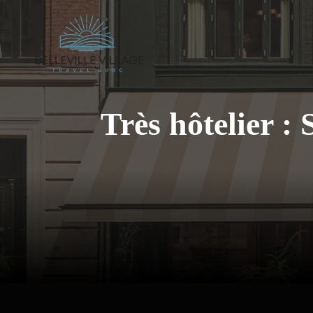
Aller
au
contenu
Très hôtelier :