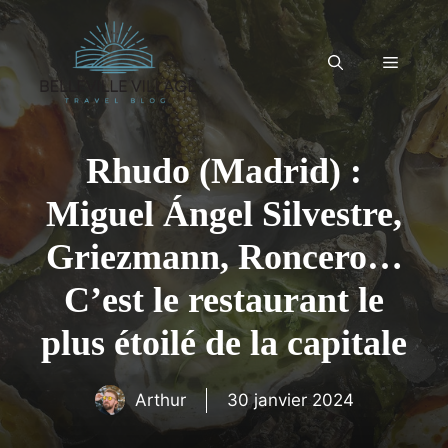
Aller
au
contenu
Menu
Rhudo (Madrid) :
Miguel Ángel Silvestre,
Griezmann, Roncero…
C’est le restaurant le
plus étoilé de la capitale
Arthur
30 janvier 2024