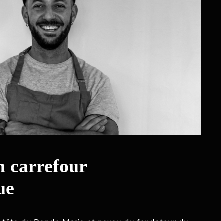
 carrefour
ue