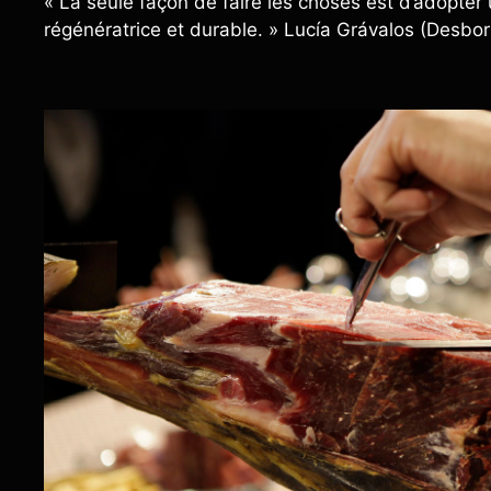
« La seule façon de faire les choses est d’adopte
régénératrice et durable. » Lucía Grávalos (Desbor